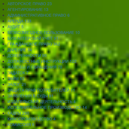
АВТОРСКОЕ ПРАВО
23
АГЕНТИРОВАНИЕ
13
АДМИНИСТРАТИВНОЕ ПРАВО
6
АРЕНДА
133
АУДИТ
5
БЕЗВОЗМЕЗДНОЕ ПОЛЬЗОВАНИЕ
10
БУХГАЛТЕРСКИЙ УЧЕТ
91
ГРАЖДАНСКОЕ ПРАВО
362
ДАРЕНИЕ
34
ДОВЕРЕННОСТИ
90
ДОЛЖНОСТНЫЕ ИНСТРУКЦИИ
122
ЖАЛОБЫ И ОБРАЩЕНИЯ
70
ЗАДАТОК
7
ЗАЙМ
53
ЗАЛОГ
21
ЗАЩИТА ПРАВ ПОТРЕБИТЕЛЕЙ
11
ЗАЯВЛЕНИЯ В СУДЫ
91
ИЗДАТЕЛЬСКАЯ ДЕЯТЕЛЬНОСТЬ
4
ИСПОЛНИТЕЛЬНОЕ ПРОИЗВОДСТВО
14
КАДРЫ
230
КИНОПРОИЗВОДСТВО
4
КОМИССИЯ
8