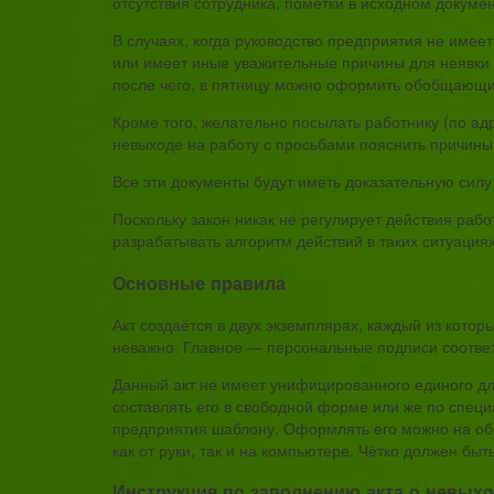
отсутствия сотрудника, пометки в исходном докумен
В случаях, когда руководство предприятия не имеет
или имеет иные уважительные причины для неявки н
после чего, в пятницу можно оформить обобщающи
Кроме того, желательно посылать работнику (по а
невыходе на работу с просьбами пояснить причины
Все эти документы будут иметь доказательную силу 
Поскольку закон никак не регулирует действия раб
разрабатывать алгоритм действий в таких ситуациях
Основные правила
Акт создаётся в двух экземплярах, каждый из кото
неважно. Главное — персональные подписи соотве
Данный акт не имеет унифицированного единого для
составлять его в свободной форме или же по спец
предприятия шаблону. Оформлять его можно на о
как от руки, так и на компьютере. Чётко должен бы
Инструкция по заполнению акта о невыхо