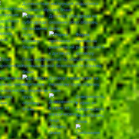
Должностная инструкция подсобного
рабочего образец бланк
Договор субподряда на
оказание услуг образец
бланк
Форма
протокола
разногласий к
договору
План мероприятий по обеспечению
промышленной безопасности образец
бланк
Договор с водителем на
перевозку груза образец
бланк
Доверенность
в уфмс от
юридического
лица образец
бланк