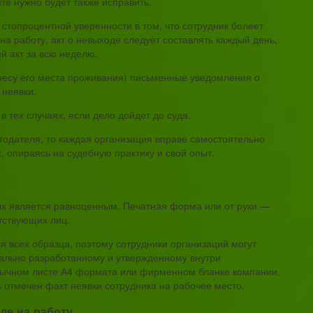
те нужно будет также исправить.
 стопроцентной уверенности в том, что сотрудник болеет
а работу, акт о невыходе следует составлять каждый день,
й акт за всю неделю.
дресу его места проживания) письменные уведомления о
 неявки.
в тех случаях, если дело дойдет до суда.
отодателя, то каждая организация вправе самостоятельно
, опираясь на судебную практику и свой опыт.
рых является равноценным. Печатная форма или от руки —
тствующих лиц.
 всех образца, поэтому сотрудники организаций могут
иально разработанному и утвержденному внутри
бычном листе А4 формата или фирменном бланке компании,
ть отмечен факт неявки сотрудника на рабочее место.
де на работу