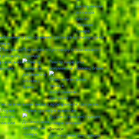
ребование о расторжении договора купли-продажи
овара
Претензия по договору строительного
подряда
Реестр передачи
документов образец бланк
беспечительные меры в арбитражном процессе
Форма договора комиссии
Должностная инструкция
повара типовая
Записи
Должностная инструкция