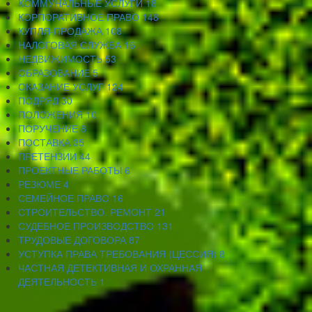
КОММУНАЛЬНЫЕ УСЛУГИ
18
КОРПОРАТИВНОЕ ПРАВО
148
КУПЛЯ-ПРОДАЖА
108
НАЛОГОВАЯ СЛУЖБА
16
НЕДВИЖИМОСТЬ
53
ОБРАЗОВАНИЕ
5
ОКАЗАНИЕ УСЛУГ
124
ПОДРЯД
30
ПОЛОЖЕНИЯ
10
ПОРУЧЕНИЕ
8
ПОСТАВКА
35
ПРЕТЕНЗИИ
44
ПРОЕКТНЫЕ РАБОТЫ
6
РЕЗЮМЕ
4
СЕМЕЙНОЕ ПРАВО
16
СТРОИТЕЛЬСТВО. РЕМОНТ
21
СУДЕБНОЕ ПРОИЗВОДСТВО
131
ТРУДОВЫЕ ДОГОВОРА
87
УСТУПКА ПРАВА ТРЕБОВАНИЯ (ЦЕССИЯ)
8
ЧАСТНАЯ ДЕТЕКТИВНАЯ И ОХРАННАЯ
ДЕЯТЕЛЬНОСТЬ
1