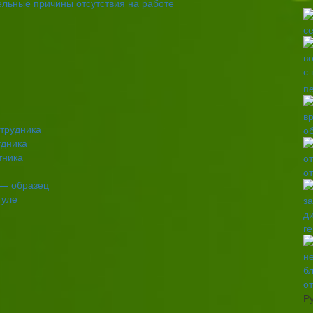
ельные причины отсутствия на работе
п
трудника
о
удника
тника
о
 — образец
гуле
г
о
Р