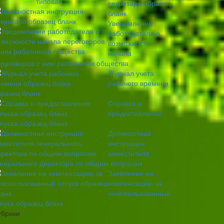
секретаря образец
бланк
Уведомление
работодателя о
возможности
начала
ереговоров с ним работников общества
Журнал учета
рабочего времени
бразец бланк
Справка о
предоставлении
тпуска образец бланк
Должностная
инструкция
заместителя
енерального директора по общим вопросам
Заявление на
компенсацию за
неиспользованный
тпуск образец бланк
убрики