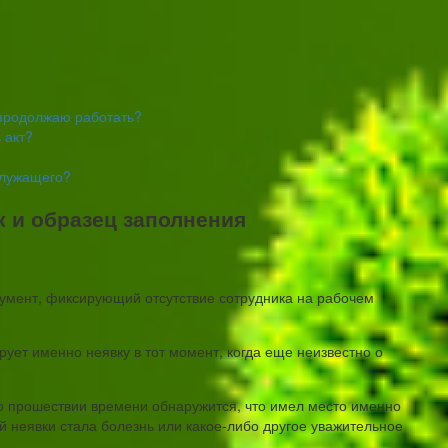
я продолжаю работать?
 акт?
служащего?
к и образец заполнения
умент, фиксирующий отсутствие сотрудника на рабочем
ирует именно неявку в тот момент, когда еще неизвестно о
о прошествии времени обнаружится, что имел место именно
ой неявки стала болезнь или какое-либо другое уважительное