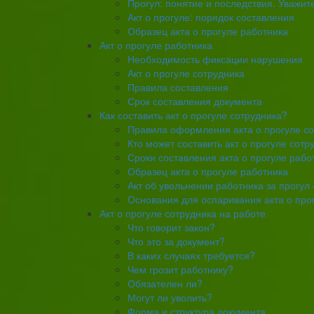
Прогул: понятие и последствия. Уважит
Акт о прогуле: порядок составления
Образец акта о прогуле работника
Акт о прогуле работника
Необходимость фиксации нарушения
Акт о прогуле сотрудника
Правила составления
Срок составления документа
Как составить акт о прогуле сотрудника?
Правила оформления акта о прогуле со
Кто может составить акт о прогуле сотр
Сроки составления акта о прогуле рабо
Образец акта о прогуле работника
Акт об увольнении работника за прогул
Основания для оспаривания акта о про
Акт о прогуле сотрудника на работе
Что говорит закон?
Что это за документ?
В каких случаях требуется?
Чем грозит работнику?
Обязателен ли?
Могут ли уволить?
Форма и структура документа