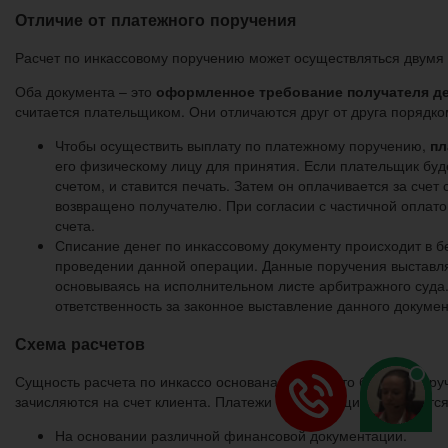
Отличие от платежного поручения
Расчет по инкассовому поручению может осуществляться двумя
Оба документа – это
оформленное требование получателя де
считается плательщиком. Они отличаются друг от друга порядк
Чтобы осуществить выплату по платежному поручению,
пл
его физическому лицу для принятия. Если плательщик бу
счетом, и ставится печать. Затем он оплачивается за счет
возвращено получателю. При согласии с частичной оплатой
счета.
Списание денег по инкассовому документу происходит в б
проведении данной операции. Данные поручения выставл
основываясь на исполнительном листе арбитражного суда
ответственность за законное выставление данного докумен
Схема расчетов
Сущность расчета по инкассо основана на том, что банк по по
зачисляются на счет клиента. Платежи с плательщика взимаются
На основании различной финансовой документации.