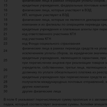
13
физические лица в рамках операций уплаты сборов, 
15
кредитные учреждения, федеральные почтовые комп
16
физические лица, которые участвуют в ВЭД
17
ИП, которые участвуют в ВЭД
18
физические лица, которые не являются декларанта
19
компании и их филиалы по операциям перевода сред
20
кредитные учреждения и платежные агенты при пере
21
код ответственного участника КГН
22
код участника КГН
23
код Фонда социального страхования
физические лица в рамках перевода средств на упла
24
исключением уплаты сборов, за юридически значим
кредитные учреждения, являющиеся гарантами, при 
25
при перечислении акцизов при реализации товаров з
учредители, собственники, третьи лица, являющиес
26
должнику по уплате обязательного платежа из реест
27
кредитные учреждения при перечислении средств из
28
получатели международных почтовых отправлений, к
29
другие компании
30
другие физические лица
В поле 6 указывают перечисляемую сумму прописью и с заглавно
падеж, который соответствует значению суммы. Копейки впишит