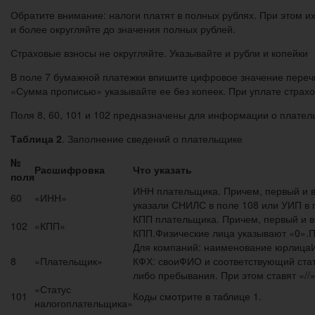
Обратите внимание: налоги платят в полных рублях. При этом 
и более округляйте до значения полных рублей.
Страховые взносы не округляйте. Указывайте и рубли и копейки
В поле 7 бумажной платежки впишите цифровое значение перечис
«Сумма прописью» указывайте ее без копеек. При уплате страхов
Поля 8, 60, 101 и 102 предназначены для информации о плате
Таблица 2
. Заполнение сведений о плательщике
№
Расшифровка
Что указать
поля
ИНН плательщика. Причем, первый и в
60
«ИНН»
указали СНИЛС в поле 108 или УИП в 
КПП плательщика. Причем, первый и в
102
«КПП»
КПП.Физические лица указывают «0».П
Для компаний: наименование юрлицаИП
8
«Плательщик»
КФХ: своиФИО и соответствующий стат
либо пребывания. При этом ставят «//
«Статус
101
Коды смотрите в таблице 1.
налогоплательщика»