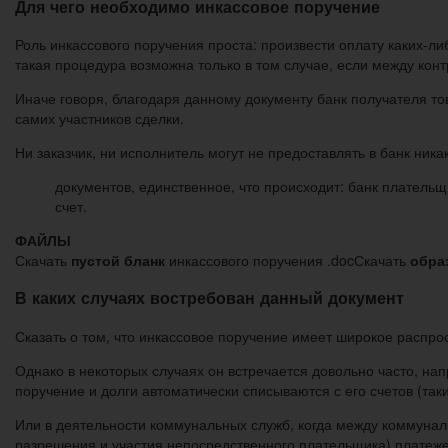
Для чего необходимо инкассовое поручение
Роль инкассового поручения проста: произвести оплату каких-ли
такая процедура возможна только в том случае, если между кон
Иначе говоря, благодаря данному документу банк получателя то
самих участников сделки.
Ни заказчик, ни исполнитель могут не предоставлять в банк ник
документов, единственное, что происходит: банк плательщ
счет.
ФАЙЛЫ
Скачать
пустой бланк
инкассового поручения .docСкачать
обра
В каких случаях востребован данный документ
Сказать о том, что инкассовое поручение имеет широкое распро
Однако в некоторых случаях он встречается довольно часто, нап
поручение и долги автоматически списываются с его счетов (та
Или в деятельности коммунальных служб, когда между коммунал
разрешения и участия непосредственного плательщика) платежей