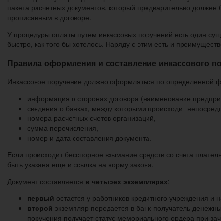
пакета расчетных документов, который предварительно должен б
прописанным в договоре.
У процедуры оплаты путем инкассовых поручений есть один суще
быстро, как того бы хотелось. Наряду с этим есть и преимущество
Правила оформления и составление инкассового п
Инкассовое поручение должно оформляться по определенной ф
информация о сторонах договора (наименование предпри
сведения о банках, между которыми происходит непосред
номера расчетных счетов организаций,
сумма перечисления,
номер и дата составления документа.
Если происходит бесспорное взымание средств со счета платель
быть указана еще и ссылка на норму закона.
Документ составляется
в четырех экземплярах
:
первый
остается у работников кредитного учреждения и н
второй
экземпляр передается в банк-получатель денежных 
поручения получает статус мемориального ордера при зач