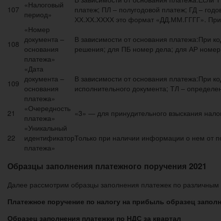
«Налоговый
107
платеж; ПЛ – полугодовой платеж; ГД – год
период»
ХХ.ХХ.ХХХХ это формат «ДД.ММ.ГГГГ». При э
«Номер
документа –
В зависимости от основания платежа:При ко
108
основания
решения; для ПБ номер дела; для АР номер
платежа»
«Дата
документа –
В зависимости от основания платежа:При код
109
основания
исполнительного документа; ТЛ – определе
платежа»
«Очередность
21
«3» — для принудительного взыскания нало
платежа»
«Уникальный
22
идентификатор
Только при наличии информации о нем от п
платежа»
Образцы заполнения платежного поручения 2021
Далее рассмотрим образцы заполнения платежек по различным 
Платежное поручение по налогу на прибыль образец запол
Образец заполнения платежки по НДС за квартал