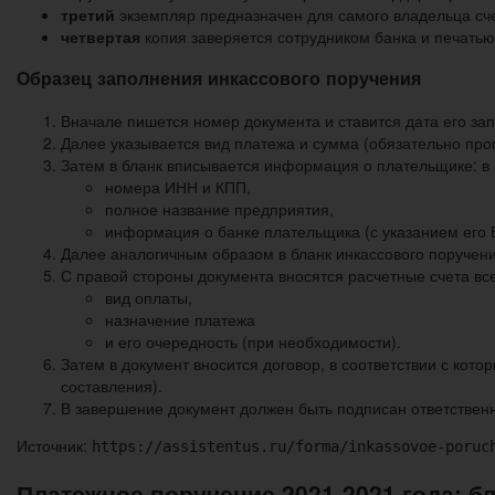
третий
экземпляр предназначен для самого владельца сч
четвертая
копия заверяется сотрудником банка и печатью
Образец заполнения инкассового поручения
Вначале пишется номер документа и ставится дата его за
Далее указывается вид платежа и сумма (обязательно пр
Затем в бланк вписывается информация о плательщике: в 
номера ИНН и КПП,
полное название предприятия,
информация о банке плательщика (с указанием его 
Далее аналогичным образом в бланк инкассового поручени
С правой стороны документа вносятся расчетные счета все
вид оплаты,
назначение платежа
и его очередность (при необходимости).
Затем в документ вносится договор, в соответствии с ко
составления).
В завершение документ должен быть подписан ответствен
Источник:
https://assistentus.ru/forma/inkassovoe-poruc
Платежное поручение 2021-2021 года: бл