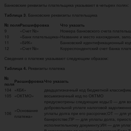
Банковские реквизиты плательщика указывают в четырех полях:
Таблица 3
. Банковские реквизиты плательщика
№ поля
Расшифровка
Что указать
9
«Счет №»
Номера банковского счета плательщ
10
«Банк плательщика»
Название и место нахождения, запо
11
«БИК»
Банковский идентификационный ко
12
«Счет №»
Корреспондентский счет банка пла
Сведения о платеже указывают следующим образом:
Таблица 4.
Реквизиты платежа
№
Расшифровка
Что указать
поля
104
«КБК»
двадцатизначный код бюджетной классифик
105
«ОКТМО»
восьмизначный код по ОКТМО
предусмотрены следующие коды:0 — для взн
добровольной уплате налоговой задолженн
«Основание
106
уплаты долга при его рассрочке;ОТ — для у
платежа»
банкротстве;ПР — для уплаты долга, приост
исполнительному документу;ИН — для уплат
В зависимости от основания платежа:Если 