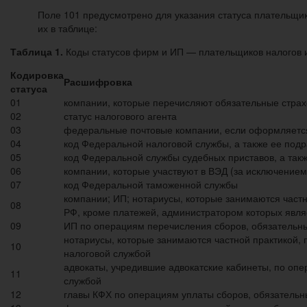
Поле 101 предусмотрено для указания статуса плательщик
их в таблице:
Таблица 1.
Коды статусов фирм и ИП — плательщиков налогов и
Кодировка
Расшифровка
статуса
01
компании, которые перечисляют обязательные стра
02
статус налогового агента
03
федеральные почтовые компании, если оформляется
04
код Федеральной налоговой службы, а также ее под
05
код Федеральной службы судебных приставов, а так
06
компании, которые участвуют в ВЭД (за исключени
07
код Федеральной таможенной службы
компании; ИП; нотариусы, которые занимаются частн
08
РФ, кроме платежей, администратором которых явл
09
ИП по операциям перечисления сборов, обязательны
нотариусы, которые занимаются частной практикой, 
10
налоговой службой
адвокаты, учредившие адвокатские кабинеты, по оп
11
службой
12
главы КФХ по операциям уплаты сборов, обязательн