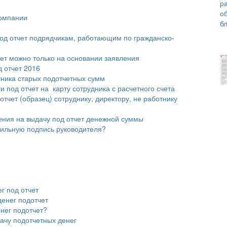
компании
од отчет подрядчикам, работающим по гражданско-
чет можно только на основании заявления
 отчет 2016
тника старых подотчетных сумм
 под отчет на карту сотрудника с расчетного счета
тчет (образец) сотруднику, директору, не работнику
ения на выдачу под отчет денежной суммы
мильную подпись руководителя?
г под отчет
денег подотчет
нег подотчет?
ачу подотчетных денег