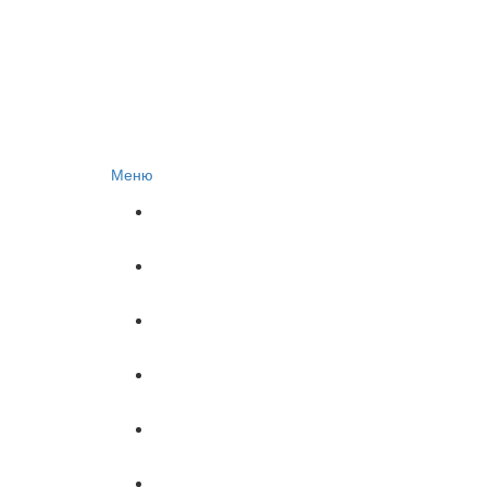
Меню
Главная
Документы
НЕДВИЖИМОСТЬ
ОБРАЗОВАНИЕ
СЕМЕЙНОЕ ПРАВО
О нас