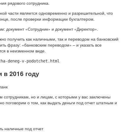
ния рядового сотрудника.
вной части является одновременно и разрешительной, что
конце, после проверки информации бухгалтером.
м: документ «Сотрудник» и документ «Директор».
но получить как наличными, так и переводом на банковский
вить фразу: «банковским переводом» – и указать все
тся в неизменном виде.
cha-deneg-v-podotchet.html
 в 2016 году
м сотрудникам, но и лицам, с которыми у вас заключены
о поговорим о том, как выдать деньги под отчет штатным и
ть наличные под отчет