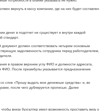
чные потребности в бланке указывать не нужно.
лжен вернуть в кассу компании, где на них будет составлен
и денег в подотчет не существует и внутри каждой
й стандарт.
й документ должен соответствовать четырем основным
ествующую задолженность сотрудника перед работодателем,
дителя.
ания в правом верхнем углу ФИО и должности адресата,
 и ФИО. После преамбулы указывается предназначение
 со слов «Прошу выдать мне денежные средства» и, во
рами, после чего дублируется прописью. Далее
чтобы внизу бухгалтер имел возможность проставить визу о