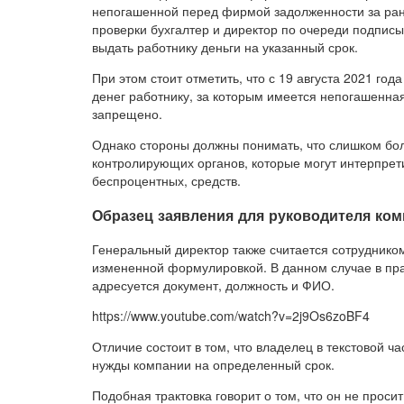
непогашенной перед фирмой задолженности за ране
проверки бухгалтер и директор по очереди подпис
выдать работнику деньги на указанный срок.
При этом стоит отметить, что с 19 августа 2021 го
денег работнику, за которым имеется непогашенна
запрещено.
Однако стороны должны понимать, что слишком бо
контролирующих органов, которые могут интерпрет
беспроцентных, средств.
Образец заявления для руководителя ко
Генеральный директор также считается сотрудником
измененной формулировкой. В данном случае в пра
адресуется документ, должность и ФИО.
https://www.youtube.com/watch?v=2j9Os6zoBF4
Отличие состоит в том, что владелец в текстовой ч
нужды компании на определенный срок.
Подобная трактовка говорит о том, что он не проси