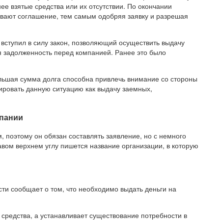
е взятые средства или их отсутствии. По окончании
ывают соглашение, тем самым одобряя заявку и разрешая
да вступил в силу закон, позволяющий осуществить выдачу
я задолженность перед компанией. Ранее это было
льшая сумма долга способна привлечь внимание со стороны
ировать данную ситуацию как выдачу заемных,
мпании
, поэтому он обязан составлять заявление, но с немного
вом верхнем углу пишется название организации, в которую
асти сообщает о том, что необходимо выдать деньги на
т средства, а устанавливает существование потребности в