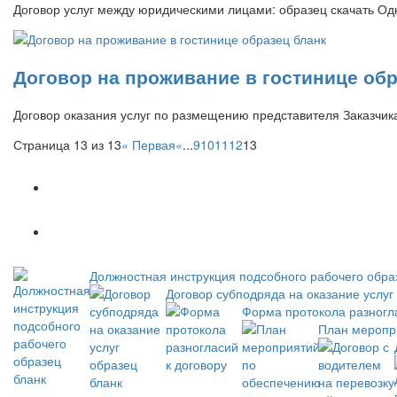
Договор услуг между юридическими лицами: образец скачать 
Договор на проживание в гостинице обр
Договор оказания услуг по размещению представителя Заказчика
Страница 13 из 13
« Первая
«
...
9
10
11
12
13
Популярное
Новое
Должностная инструкция подсобного рабочего обра
Договор субподряда на оказание услуг
Форма протокола разногла
План меропр