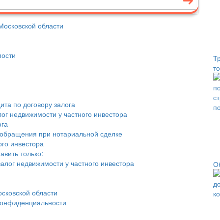
 Московской области
мости
Т
т
та по договору залога
лог недвижимости у частного инвестора
ога
 обращения при нотариальной сделке
ого инвестора
авить только:
алог недвижимости у частного инвестора
О
осковской области
конфиденциальности