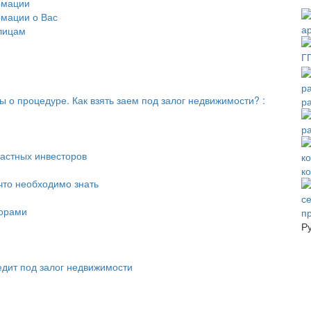
рмации
мации о Вас
лицам
ы о процедуре. Как взять заем под залог недвижимости? :
р
р
частных инвесторов
к
что необходимо знать
торами
п
Р
дит под залог недвижимости