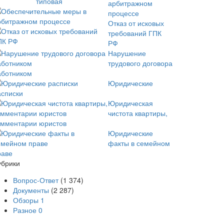
арбитражном
процессе
Отказ от исковых
требований ГПК
РФ
Нарушение
трудового договора
аботником
Юридические
асписки
Юридическая
чистота квартиры,
омментарии юристов
Юридические
факты в семейном
раве
убрики
Вопрос-Ответ
(1 374)
Документы
(2 287)
Обзоры
1
Разное
0