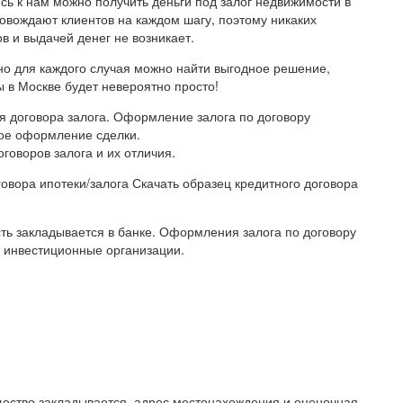
сь к нам можно получить деньги под залог недвижимости в
овождают клиентов на каждом шагу, поэтому никаких
 и выдачей денег не возникает.
но для каждого случая можно найти выгодное решение,
ы в Москве будет невероятно просто!
 договора залога. Оформление залога по договору
ное оформление сделки.
оворов залога и их отличия.
говора ипотеки/залога Скачать образец кредитного договора
ть закладывается в банке. Оформления залога по договору
 инвестиционные организации.
щество закладывается, адрес местонахождения и оценочная