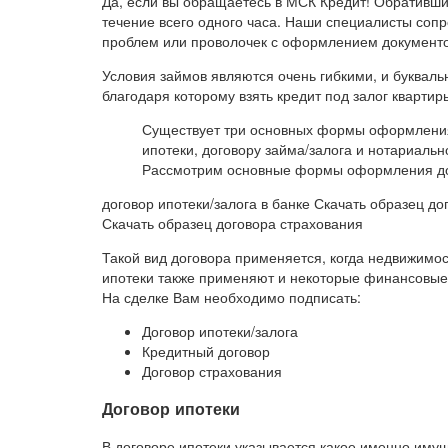
Да, если вы обращаетесь в МСК Кредит! Обративши
течение всего одного часа. Наши специалисты сопр
проблем или проволочек с оформлением документов
Условия займов являются очень гибкими, и букваль
благодаря которому взять кредит под залог квартир
Существует три основных формы оформления
ипотеки, договору займа/залога и нотариаль
Рассмотрим основные формы оформления дог
договор ипотеки/залога в банке Скачать образец до
Скачать образец договора страхования
Такой вид договора применяется, когда недвижимос
ипотеки также применяют и некоторые финансовые
На сделке Вам необходимо подписать:
Договор ипотеки/залога
Кредитный договор
Договор страхования
Договор ипотеки
В договоре ипотеки указывается какое именно иму