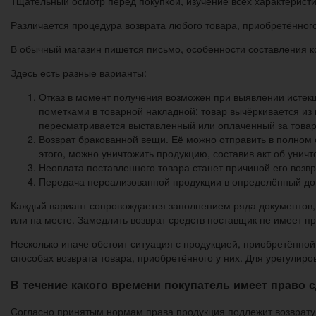
Тщательный осмотр перед покупкой, изучение всех характеристи
Различается процедура возврата любого товара, приобретённого 
В обычный магазин пишется письмо, особенности составления ко
Здесь есть разные варианты:
Отказ в момент получения возможен при выявлении истекш
пометками в товарной накладной: товар вычёркивается из 
пересматривается выставленный или оплаченный за товар 
Возврат бракованной вещи. Её можно отправить в полном
этого, можно уничтожить продукцию, составив акт об уни
Неоплата поставленного товара станет причиной его возв
Передача нереализованной продукции в определённый дог
Каждый вариант сопровождается заполнением ряда документов, в
или на месте. Замедлить возврат средств поставщик не имеет 
Несколько иначе обстоит ситуация с продукцией, приобретённо
способах возврата товара, приобретённого у них. Для урегулир
В течение какого времени покупатель имеет право 
Согласно принятым нормам права продукция подлежит возврату в