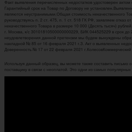
Факт выявления перечисленных недостатков удостоверен актом о
Гарантийный срок на Товар по Договору не установлен.Выявленн
являются неустранимыми.Общая стоимость некачественного Товар
руководствуясь п. 2 ст. 475, п. 1 ст. 518 ГК РФ, заявляем отка
некачественного Товара в размере 10 000 (Десять тысяч) рубл
г. Москва, к/с 30101810500000000229, БИК 044525229 в срок до
неудовлетворения данной претензии мы будем вынуждены обратит
накладной № 85 от 16 февраля 2021 г.3. Акт о выявленных недос
Доверенность № 17 от 22 февраля 2021 г.КолесовКоммерчески
Используя данный образец, вы можете также составить письмо о 
поставщику в связи с неоплатой. Это одни из самых популярных 