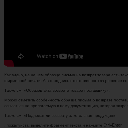
Как видно, на нашем образце письма на возврат товара есть так
фирменной печати. А вот подпись ответственного за решение во
Также см. «Образец акта возврата товара поставщику».
Можно отметить особенность образца письма о возврате поставщ
ссылаться на прилагаемую к нему документацию, которая закреп
Также см. «Подлежит ли возврату алкогольная продукция».
, пожалуйста, выделите фрагмент текста и нажмите Ctrl+Enter.