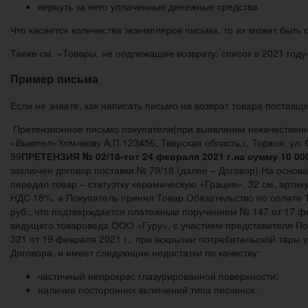
вернуть за него уплаченные денежные средства.
Что касается количества экземпляров письма, то их может быть с
Также см. «Товары, не подлежащие возврату: список в 2021 году
Пример письма
Если не знаете, как написать письмо на возврат товара постав
Претензионное письмо покупателя(при выявлении некачественн
«Вымпел»Хомякову А.П.123456, Тверская область,г. Торжок, ул. Ог
99
ПРЕТЕНЗИЯ № 02/18-т
от 24 февраля 2021 г.
на сумму 10 00
заключен договор поставки № 79/18 (далее – Договор).На основа
передал товар – статуэтку керамическую «Грация», 32 см, артику
НДС 18%, а Покупатель принял Товар.Обязательство по оплате Т
руб., что подтверждается платежным поручением № 147 от 17 фе
ведущего товароведа ООО «Гуру», с участием представителя П
321 от 19 февраля 2021 г., при вскрытии потребительской тары у
Договора, и имеет следующие недостатки по качеству:
частичный непрокрас глазурированной поверхности;
наличие посторонних включений типа песчинок.