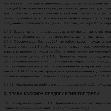
Получает от покупателя денежные средства за приобретаемые т
порядка:а) четко называет сумму полученных денег и кладет пол
контрольно-кассовой машине чек;в) называет сумму причитающей
чеком (бумажные купюры и разменная монета выдаются Кассиром 
полученные от покупателей деньги Старшему кассиру.2.1.5. Бер
2.1.6. Выдает деньги по возвращаемым покупателями чекам тол
директора. Возврат денег производится только по чеку, выданном
2.1.7. Обеспечивает бесперебойную работу кассы, находится в 
Старшего кассира.2.1.8. Осуществляет четкое и вежливое обслу
торговли, принимает меры по обеспечению отсутствия очередей.
материальных ценностей.2.1.10. Принимает меры по предотвра
обслуживании покупателей, принимаемых мерах по их ликвидац
обслуживании покупателей. Кассир должен быть терпеливым, вн
месте.2.1.14. Соблюдает трудовую и производственную дисципл
противопожарной безопасности, гражданской обороны.2.1.15. И
2.1.16. Находится на рабочем месте в форменной рабочей одеж
3. ПРАВА КАССИРА ПРЕДПРИЯТИЯ ТОРГОВЛИ
3.1. Кассир имеет право:3.1.1. Предпринимать соответствующие
существу и причинам возникших конфликтных ситуаций.