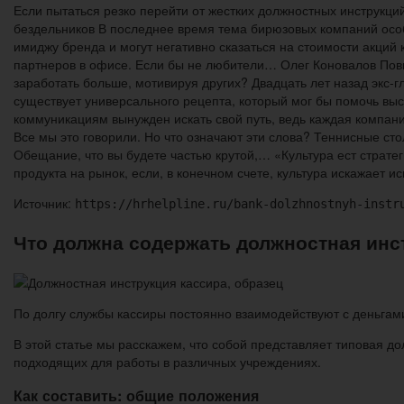
Если пытаться резко перейти от жестких должностных инструкц
бездельников В последнее время тема бирюзовых компаний осо
имиджу бренда и могут негативно сказаться на стоимости акций
партнеров в офисе. Если бы не любители… Олег Коновалов Пов
заработать больше, мотивируя других? Двадцать лет назад экс-г
существует универсального рецепта, который мог бы помочь вы
коммуникациям вынужден искать свой путь, ведь каждая компан
Все мы это говорили. Но что означают эти слова? Теннисные сто
Обещание, что вы будете частью крутой,… «Культура ест страт
продукта на рынок, если, в конечном счете, культура искажает и
Источник:
https://hrhelpline.ru/bank-dolzhnostnyh-instr
Что должна содержать должностная инс
По долгу службы кассиры постоянно взаимодействуют с деньгами
В этой статье мы расскажем, что собой представляет типовая до
подходящих для работы в различных учреждениях.
Как составить: общие положения